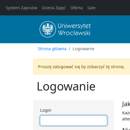
System Zapisów
Ocena Zajęć
Oferta
Sale
Strona główna
Logowanie
Proszę zalogować się by zobaczyć tę stronę.
Logowanie
Ja
Login
Każ
alt