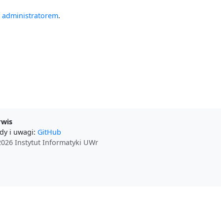
z administratorem
.
rwis
dy i uwagi:
GitHub
026 Instytut Informatyki UWr