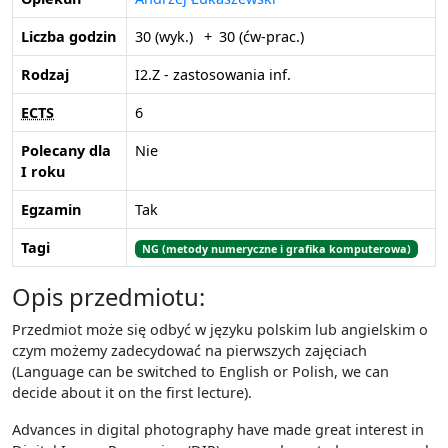
Sieci komputerowe
Bazy danych
Algorytmy ewolucyjne
Podstawy inżynierii oprogramowania
Algorytmy funkcjonalne i trwałe struktury danych
Liczba godzin
30 (wyk.)
30 (ćw-prac.)
Inżynieria oprogramowania (L)
Rachunek prawdopodobieństwa (I)
Algorytmy grafowe
Społeczno-ekonomiczne aspekty informatyki (I)
Rodzaj
I2.Z - zastosowania inf.
Algorytmy i struktury danych
Algorytmy i struktury danych (ang.)
ECTS
6
Wszyscy opiekunowie
Algorytmy i struktury danych (L)
Polecany dla
Nie
Algorytmy i struktury danych (M)
Semestr
I roku
Algorytmy Internetu
Algorytmy kwantowe (Q2)
Egzamin
Tak
Wszystkie statusy propozycji
Algorytmy metaheurystyczne
Tagi
NG (metody numeryczne i grafika komputerowa)
Algorytmy na grafach planarnych
Pokaż tylko przedmioty zalecane dla pierwszego roku
Algorytmy na grafach planarnych
Opis przedmiotu:
Algorytmy online
Przedmiot może się odbyć w języku polskim lub angielskim o
Wyczyść filtry
Algorytmy probabilistyczne
czym możemy zadecydować na pierwszych zajęciach
Algorytmy probabilistyczne
(Language can be switched to English or Polish, we can
Algorytmy rozproszone
decide about it on the first lecture).
Algorytmy strumieniowe
Advances in digital photography have made great interest in
Algorytmy tekstowe