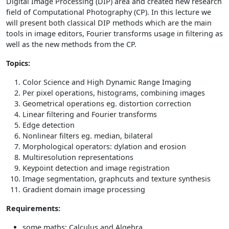
Digital Image Processing (DIP) area and created new research
Algorytmy w sieciach bezprzewodowych i sensorowych
field of Computational Photography (CP). In this lecture we
An Introduction to Parameterized Algorithms
will present both classical DIP methods which are the main
Analiza danych i wariancji
tools in image editors, Fourier transforms usage in filtering as
Analiza matematyczna
well as the new methods from the CP.
Analiza matematyczna 2
Topics:
Analiza numeryczna
Color Science and High Dynamic Range Imaging
Analiza numeryczna 2
Per pixel operations, histograms, combining images
Analiza numeryczna 2: algebra liniowa (Q3)
Geometrical operations eg. distortion correction
Analiza numeryczna 2: aproksymacja (Q3)
Linear filtering and Fourier transforms
Analiza numeryczna (M)
Edge detection
Analiza programów komputerowych
Nonlinear filters eg. median, bilateral
Analiza składniowa dla początkujących (½)
Morphological operators: dylation and erosion
Multiresolution representations
Analogowe Moduły i Elementy Budujące Akceleratory
Keypoint detection and image registration
Antropogeniczne zmiany klimatyczne
Image segmentation, graphcuts and texture synthesis
Approximation Algorithms for Clustering and Facility
Gradient domain image processing
Location
Architektura komputerów
Requirements:
Architektura systemów informatycznych
some maths: Calculus and Algebra