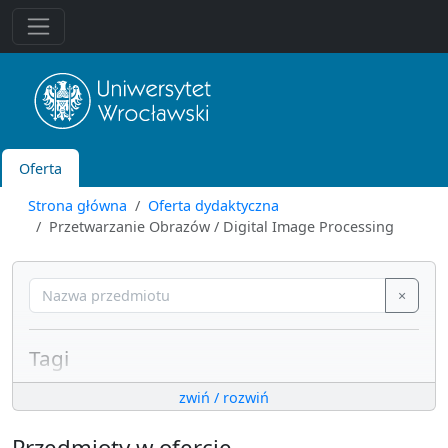
Oferta
Strona główna
Oferta dydaktyczna
Przetwarzanie Obrazów / Digital Image Processing
×
Tagi
systemy sieciowe i komputerowe
zwiń / rozwiń
algorytmika i złożoność obliczeniowa
metody numeryczne i grafika komputerowa
Przedmioty w ofercie