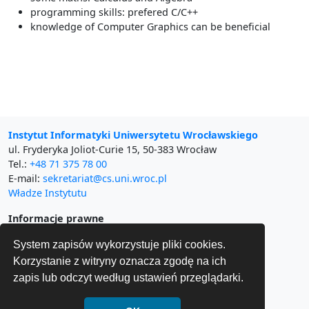
Architektury systemów komputerowych
programming skills: prefered C/C++
Armie i wojny: hybrydowe i konwencjonalne
knowledge of Computer Graphics can be beneficial
Artificial Intelligence 2: Games
Artificial Intelligence <3 Games: Procedural Content
Generation
Artificial Intelligence for Games
Artificial Intelligence for Games: A Bit of Classics
Automated verification (Q1)
Instytut Informatyki Uniwersytetu Wrocławskiego
Automaty z wagami
ul. Fryderyka Joliot-Curie 15, 50-383 Wrocław
Automatyczna weryfikacja (Q1)
Tel.:
+48 71 375 78 00
Bazy danych
E-mail:
sekretariat@cs.uni.wroc.pl
Władze Instytutu
Bazy danych 2
Bazy danych 2
Informacje prawne
Bezpieczeństwo Informacji
Polityka prywatności
Bezpieczeństwo systemów informatycznych
System zapisów wykorzystuje pliki cookies.
Regulamin strony
BIP Uniwersytetu Wrocławskiego
Bezpieczne obliczenia wielostronne
Korzystanie z witryny oznacza zgodę na ich
Deklaracja dostępności
zapis lub odczyt według ustawień przeglądarki.
Blockchain i jego zastosowania
Capturing 3D Humans Project
Serwis