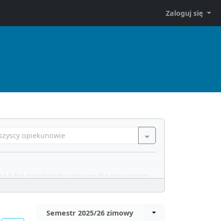
Zaloguj się
szyscy opiekunowie
aż tylko przedmioty zalecane dla pierwszego
u
Semestr 2025/26 zimowy
czyść filtry