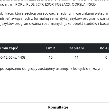
a, m. in. POPL, PLDI, ICFP, ESOP, FOSSACS, OOPSLA, FSCD.
blikacji, którą zechcą opracować, a jedynymi warunkami wstępny
dnień związanych z formalną semantyką języków programowania
 języków programowania rozumianych jako obiekt studiów i bada
rmin zajęć
Limit
Zapisani
Kole
0-12:00 (s. 140)
15
11
0
 po zapisaniu do grupy zostajemy usunięci z kolejek o niższym
Konsultacje