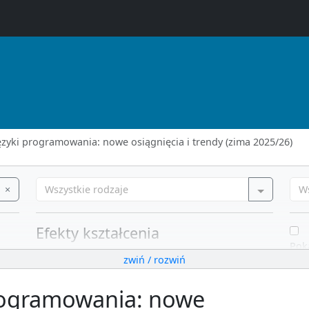
zyki programowania: nowe osiągnięcia i trendy (zima 2025/26)
×
Wszystkie rodzaje
W
Efekty kształcenia
Pok
Podstawy informatyki i programowania
zwiń / rozwiń
rok
Programowanie i projektowanie obiektowe
Architektury systemów komputerowych
rogramowania: nowe
Rachunek prawdopodobieństwa (L)
Systemy operacyjne
Wy