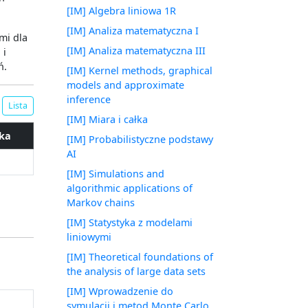
[IM] Algebra liniowa 1R
[IM] Analiza matematyczna I
mi dla
[IM] Analiza matematyczna III
 i
ń.
[IM] Kernel methods, graphical
models and approximate
inference
Lista
[IM] Miara i całka
jka
[IM] Probabilistyczne podstawy
AI
[IM] Simulations and
algorithmic applications of
Markov chains
[IM] Statystyka z modelami
liniowymi
[IM] Theoretical foundations of
the analysis of large data sets
[IM] Wprowadzenie do
symulacji i metod Monte Carlo