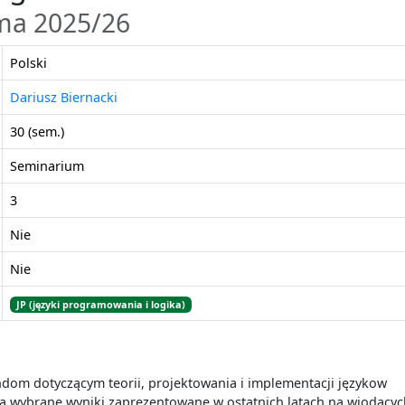
mia
Sieci komputerowe
Bazy danych
ma 2025/26
Podstawy inżynierii oprogramowania
Inżynieria oprogramowania (L)
Polski
Rachunek prawdopodobieństwa (I)
Społeczno-ekonomiczne aspekty informatyki (I)
Dariusz Biernacki
30 (sem.)
Seminarium
ych
3
Nie
Nie
JP (języki programowania i logika)
om dotyczącym teorii, projektowania i implementacji językow
 wybrane wyniki zaprezentowane w ostatnich latach na wiodącyc