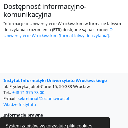
Dostępność informacyjno-
komunikacyjna
Informacje o Uniwersytecie Wrocławskim w formacie łatwym
do czytania i rozumienia (ETR) dostępne są na stronie:
O
Uniwersytecie Wrocławskim [format łatwy do czytania]
.
Instytut Informatyki Uniwersytetu Wrocławskiego
ul. Fryderyka Joliot-Curie 15, 50-383 Wrocław
Tel.:
+48 71 375 78 00
E-mail:
sekretariat@cs.uni.wroc.pl
Władze Instytutu
Informacje prawne
Polityka prywatności
System zapisów wykorzystuje pliki cookies.
Regulamin strony