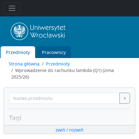
Przedmioty
Pracownicy
Strona główna
Przedmioty
Wprowadzenie do rachunku lambda (Q1) (zima
2025/26)
×
Tagi
systemy sieciowe i komputerowe
zwiń / rozwiń
algorytmika i złożoność obliczeniowa