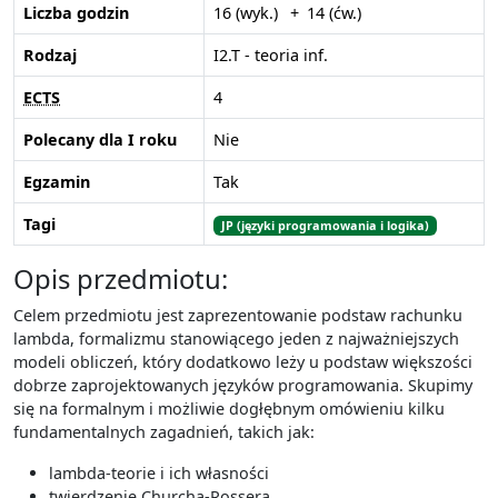
Rachunek prawdopodobieństwa (L)
Systemy operacyjne
Liczba godzin
16 (wyk.)
14 (ćw.)
[IM] Analiza matematyczna I
Sieci komputerowe
Bazy danych
Podstawy inżynierii oprogramowania
Rodzaj
I2.T - teoria inf.
[IM] Analiza matematyczna III
Inżynieria oprogramowania (L)
Rachunek prawdopodobieństwa (I)
[IM] Kernel methods, graphical models and
ECTS
4
Społeczno-ekonomiczne aspekty informatyki (I)
approximate inference
Polecany dla I roku
Nie
[IM] Miara i całka
Wszyscy opiekunowie
[IM] Probabilistyczne podstawy AI
Egzamin
Tak
[IM] Simulations and algorithmic applications of
Tagi
JP (języki programowania i logika)
Pokaż tylko przedmioty zalecane dla pierwszego roku
Markov chains
[IM] Statystyka z modelami liniowymi
Opis przedmiotu:
Wyczyść filtry
[IM] Theoretical foundations of the analysis of large
Celem przedmiotu jest zaprezentowanie podstaw rachunku
data sets
lambda, formalizmu stanowiącego jeden z najważniejszych
[IM] Wprowadzenie do symulacji i metod Monte Carlo
modeli obliczeń, który dodatkowo leży u podstaw większości
dobrze zaprojektowanych języków programowania. Skupimy
Innovative Projects by Nokia
się na formalnym i możliwie dogłębnym omówieniu kilku
Introduction to Linear Optimization
fundamentalnych zagadnień, takich jak:
Inżynieria oprogramowania
lambda-teorie i ich własności
Kombinatoryka
twierdzenie Churcha-Rossera