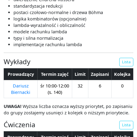
Kryptoanaliza stosowana
standardyzacja redukcji
postaci czołowo-normalne i drzewa Böhma
Kurs języka Java
logika kombinatorów (opcjonalnie)
Kurs języka Rust
lambda-wyrażalność i obliczalność
Kurs: Obliczenia równoległe na kartach graficznych
modele rachunku lambda
CUDA (Q2)
typy i silna normalizacja
implementacje rachunku lambda
Kurs: Podstawowe narzędzia DevOps
Kurs: Podstawowy warsztat informatyka
Wykłady
Lista
Kurs: Praktyczne aspekty sieci komputerowych
Kurs programowania gier w silniku Unity
Prowadzący
Termin zajęć
Limit
Zapisani
Kolejka
Kurs projektowania aplikacji ASP.NET
Dariusz
śr 10:00-12:00
32
6
0
Kurs projektowania aplikacji z bazami danych
Biernacki
(s. 140)
Kurs rozszerzony języka Python
UWAGA!
Wyższa liczba oznacza wyższy priorytet, po zapisaniu
Kurs: Wstęp do programowania w języku C
do grupy zostajemy usunięci z kolejek o niższym priorytecie.
Kurs: Wstęp do programowania w języku Python
Ćwiczenia
Lista
Kurs: zaawansowane techniki w C++ i STL
Logika 3/2