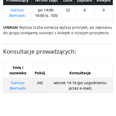
Prowadzący
Termin zajęć
Limit
Zapisani
Kolejka
Logika dla informatyków
Dariusz
pn 14:00-
22
6
0
Logika dla informatyków (zaawansowana)
Biernacki
16:00 (s. 103)
Logiki modalne i temporalne
UWAGA!
Wyższa liczba oznacza wyższy priorytet, po zapisaniu
Matematyka dyskretna (L)
do grupy zostajemy usunięci z kolejek o niższym priorytecie.
Matematyka dyskretna (M)
Metody implementacji algorytmów
Konsultacje prowadzących:
Modele językowe
Ochrona własności intelektualnej
Podstawy elektroniki, elektrotechniki i miernictwa
Imię i
nazwisko
Pokój
Konsultacje
Podstawy grafiki komputerowej
Podstawy i zastosowania złożoności obliczeniowej
Dariusz
242
wtorek 14-16 (po uzgodnieniu
Biernacki
przez e-mail)
Polityka kosmiczna
Programowanie funkcyjne
Programowanie układów FPGA
Programowanie współbieżne