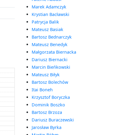
Marek Adamczyk
Krystian Bacławski
Patrycja Balik
Mateusz Basiak
Bartosz Bednarczyk
Mateusz Benedyk
Małgorzata Biernacka
Dariusz Biernacki
Marcin Bieńkowski
Mateusz Biłyk
Bartosz Bolechów
Itai Boneh
Krzysztof Boryczka
Dominik Boszko
Bartosz Brzoza
Dariusz Buraczewski
Jarosław Byrka
Martin Böhm