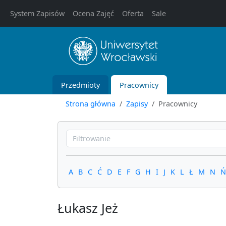
System Zapisów
Ocena Zajęć
Oferta
Sale
Przedmioty
Pracownicy
Strona główna
Zapisy
Pracownicy
A
B
C
Ć
D
E
F
G
H
I
J
K
L
Ł
M
N
Ń
Łukasz Jeż