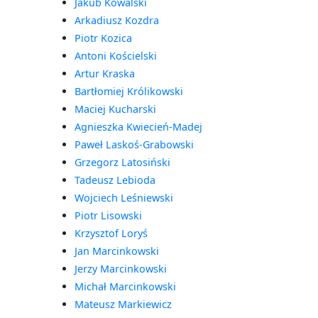
Jakub Kowalski
Arkadiusz Kozdra
Piotr Kozica
Antoni Kościelski
Artur Kraska
Bartłomiej Królikowski
Maciej Kucharski
Agnieszka Kwiecień-Madej
Paweł Laskoś-Grabowski
Grzegorz Latosiński
Tadeusz Lebioda
Wojciech Leśniewski
Piotr Lisowski
Krzysztof Loryś
Jan Marcinkowski
Jerzy Marcinkowski
Michał Marcinkowski
Mateusz Markiewicz