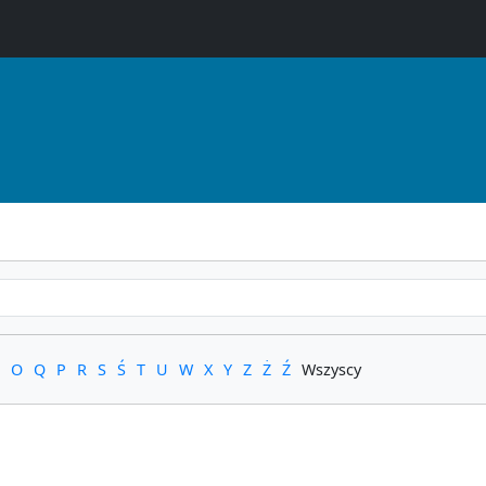
O
Q
P
R
S
Ś
T
U
W
X
Y
Z
Ż
Ź
Wszyscy