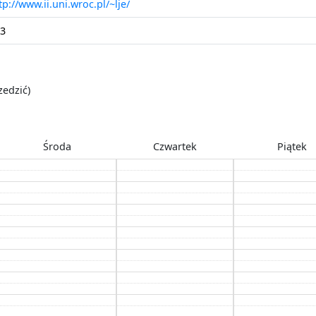
tp://www.ii.uni.wroc.pl/~lje/
3
zedzić)
Środa
Czwartek
Piątek