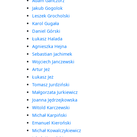
Adam Gańczorz
Jakub Gogolok
Leszek Grocholski
Karol Gugała
Daniel Górski
Łukasz Halada
Agnieszka Hejna
Sebastian Jachimek
Wojciech Janczewski
Artur Jeż
Łukasz Jeż
Tomasz Jurdziński
Małgorzata Jurkiewicz
Joanna Jędrzejkowska
Witold Karczewski
Michał Karpiński
Emanuel Kieroński
Michał Kowalczykiewicz