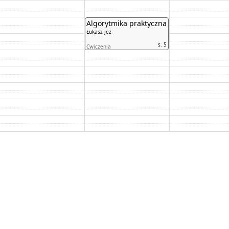
Algorytmika praktyczna
Łukasz Jeż
s. 5
Ćwiczenia