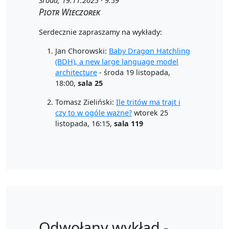
Środa, 19.11.2025 · 9:59
Piotr Wieczorek
Serdecznie zapraszamy na wykłady:
Jan Chorowski:
Baby Dragon Hatchling
(BDH), a new large language model
architecture
- środa 19 listopada,
18:00,
sala 25
Tomasz Zieliński:
Ile tritów ma trajt i
czy to w ogóle ważne?
wtorek 25
listopada, 16:15,
sala 119
Odwołany wykład -